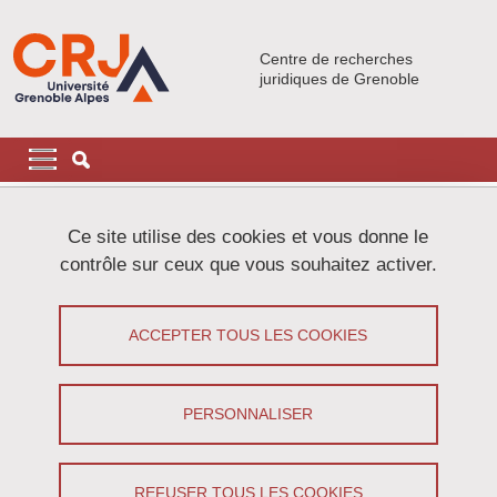
Aller au contenu principal
Gestion des cookies
Centre de recherches
juridiques de Grenoble
Navigation principale
Navigation principale mobile
Fil d'Ariane
Accueil
Membres
Enseignants-chercheurs contractuels
Ce site utilise des cookies et vous donne le
contrôle sur ceux que vous souhaitez activer.
Enseignants-chercheurs contractuels
ACCEPTER TOUS LES COOKIES
Partager sur Facebook
Partager sur LinkedIn
Imprimer
Partager
Partager l'URL de cette page
PERSONNALISER
DROIT PUBLIC
Paulet Cassandra, ECC
REFUSER TOUS LES COOKIES