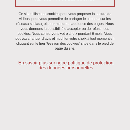
Peyre Almodis, ECC
Ce site utilise des cookies pour vous proposer la lecture de
vidéos, pour vous permettre de partager le contenu sur les
réseaux sociaux, et pour mesurer l’audience des pages. Nous
vous donnons la possibilité d’accepter ou de refuser ces
cookies. Nous conservons votre choix pendant 6 mois. Vous
DROIT PRIVÉ
pouvez changer d’avis et modifier votre choix à tout moment en
cliquant sur le lien "Gestion des cookies" situé dans le pied de
Armand-Toureuh Rebecca, ECC
page du site.
Hamonic Julie, ECC
En savoir plus sur notre politique de protection
des données personnelles
Ilipeju Jamalideen, ECC
Kala Ngumouo Duvalier, ECC
Schoepfer Vincent, ECC
Tobossou Gbenou Clémence, ECC
Ugo Émilie, ECC