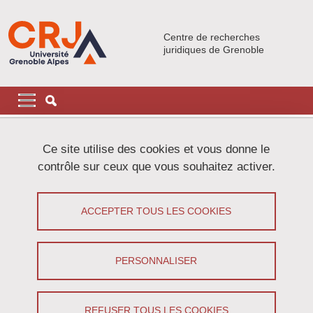
Aller au contenu principal
Gestion des cookies
Centre de recherches
juridiques de Grenoble
Navigation principale
Navigation principale mobile
Fil d'Ariane
Accueil
Ce site utilise des cookies et vous donne le
contrôle sur ceux que vous souhaitez activer.
Université d'été dans le cadre de
l'Université franco-allemande
ACCEPTER TOUS LES COOKIES
Partager sur Facebook
Partager sur LinkedIn
Imprimer
Partager
PERSONNALISER
Partager l'URL de cette page
Ecole d'été
REFUSER TOUS LES COOKIES