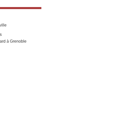
ille
s
mard à Grenoble