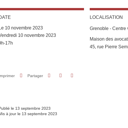
DATE
LOCALISATION
Le 10 novembre 2023
Grenoble - Centre v
Complément date
Vendredi 10 novembre 2023
Complément lieu
Maison des avocat
9h-17h
45, rue Pierre Se
Partager sur Facebook
Partager sur LinkedIn
Imprimer
Partager
Partager l'URL de cette page
Publié le 13 septembre 2023
Mis à jour le 13 septembre 2023