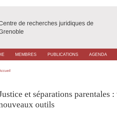
Centre de recherches juridiques de
Grenoble
HE
MEMBRES
PUBLICATIONS
AGENDA
Fil d'Ariane
Accueil
pale Sidebar
Justice et séparations parentales :
nouveaux outils