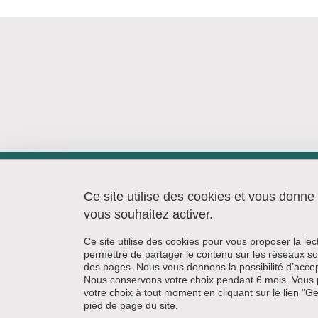
Centre de Recherches Juridiques
(CRJ)
Ce site utilise des cookies et vous donne
AILE B Faculté de droit
vous souhaitez activer.
1133, rue des Résidences
38400 Saint-Martin-d'Hères
Ce site utilise des cookies pour vous proposer la le
permettre de partager le contenu sur les réseaux so
des pages. Nous vous donnons la possibilité d’accep
Nous conservons votre choix pendant 6 mois. Vous 
votre choix à tout moment en cliquant sur le lien "G
pied de page du site.