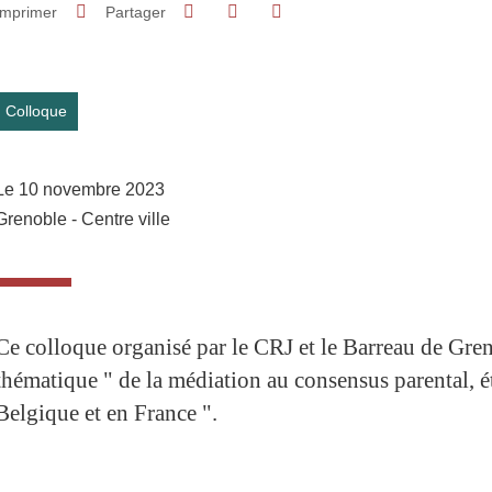
Partager sur Facebook
Partager sur LinkedIn
Imprimer
Partager
Partager l'URL de cette page
Colloque
Le 10 novembre 2023
Grenoble - Centre ville
Ce colloque organisé par le CRJ et le Barreau de Greno
thématique " de la médiation au consensus parental, ét
Belgique et en France ".