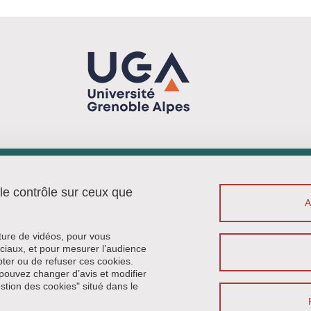
Menu footer
Contact
 le contrôle sur ceux que
Plan du site
Crédits
Mentions légales
cture de vidéos, pour vous
Données personnelles
ciaux, et pour mesurer l’audience
ter ou de refuser ces cookies.
Politique des cookies
pouvez changer d’avis et modifier
Gestion des cookies
estion des cookies" situé dans le
Accessibilité : non conforme