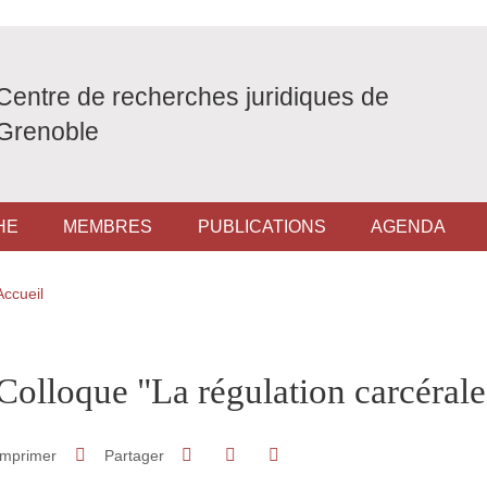
Centre de recherches juridiques de
Grenoble
HE
MEMBRES
PUBLICATIONS
AGENDA
Fil d'Ariane
Accueil
pale Sidebar
Colloque "La régulation carcérale
Partager sur Facebook
Partager sur LinkedIn
Imprimer
Partager
Partager l'URL de cette page