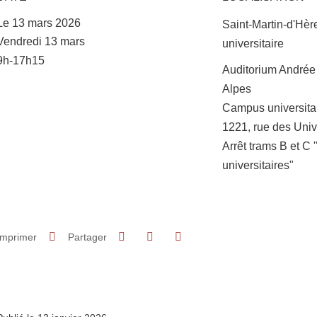
Le 13 mars 2026
Saint-Martin-d'Hè
Complément date
Vendredi 13 mars
universitaire
9h-17h15
Complément lieu
Auditorium Andrée
Alpes
Campus universita
1221, rue des Univ
Arrêt trams B et C 
universitaires"
Partager sur Facebook
Partager sur LinkedIn
Imprimer
Partager
Partager l'URL de cette page