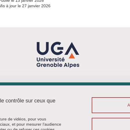
Publié le 13 janvier 2026
Mis à jour le 27 janvier 2026
Menu footer
Contact
 le contrôle sur ceux que
Plan du site
Crédits
Mentions légales
cture de vidéos, pour vous
Données personnelles
ciaux, et pour mesurer l’audience
ter ou de refuser ces cookies.
Politique des cookies