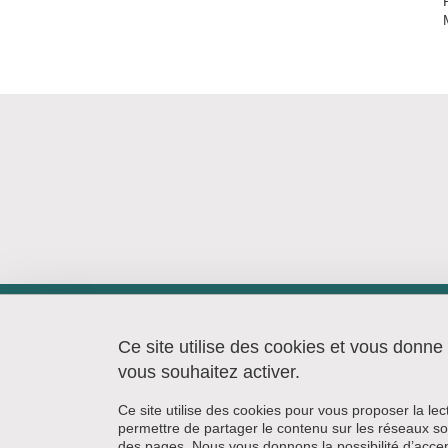
Centre de Recherches Juridiques
(CRJ)
Ce site utilise des cookies et vous donne
AILE B Faculté de droit
vous souhaitez activer.
1133, rue des Résidences
38400 Saint-Martin-d'Hères
Ce site utilise des cookies pour vous proposer la le
permettre de partager le contenu sur les réseaux so
des pages. Nous vous donnons la possibilité d’accep