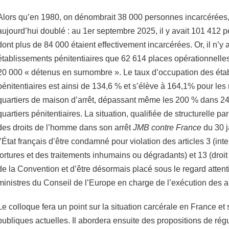
Alors qu’en 1980, on dénombrait 38 000 personnes incarcérées
aujourd’hui doublé : au 1er septembre 2025, il y avait 101 412
dont plus de 84 000 étaient effectivement incarcérées. Or, il n’y 
établissements pénitentiaires que 62 614 places opérationnelles,
20 000 « détenus en surnombre ». Le taux d’occupation des éta
pénitentiaires est ainsi de 134,6 % et s’élève à 164,1% pour les
quartiers de maison d’arrêt, dépassant même les 200 % dans 2
quartiers pénitentiaires. La situation, qualifiée de structurelle 
des droits de l’homme dans son arrêt
JMB contre France
du 30 j
l’État français d’être condamné pour violation des articles 3 (int
tortures et des traitements inhumains ou dégradants) et 13 (droit 
de la Convention et d’être désormais placé sous le regard attent
ministres du Conseil de l’Europe en charge de l’exécution des a
Le colloque fera un point sur la situation carcérale en France et 
publiques actuelles. Il abordera ensuite des propositions de régu