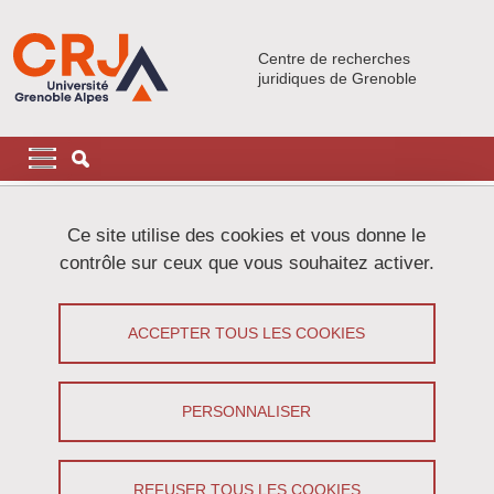
Aller au contenu principal
Gestion des cookies
Centre de recherches
juridiques de Grenoble
Navigation principale
Navigation principale mobile
Fil d'Ariane
Accueil
Ce site utilise des cookies et vous donne le
contrôle sur ceux que vous souhaitez activer.
Open Innovation
ACCEPTER TOUS LES COOKIES
Partager sur Facebook
Partager sur LinkedIn
Imprimer
Partager
Partager l'URL de cette page
PERSONNALISER
Séminaire
/
Recherche
REFUSER TOUS LES COOKIES