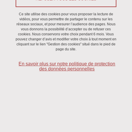
Du 13 juin 2019 au 14 juin 2019
Ce site utilise des cookies pour vous proposer la lecture de
vidéos, pour vous permettre de partager le contenu sur les
réseaux sociaux, et pour mesurer l’audience des pages. Nous
Convenors:
vous donnons la possibilité d’accepter ou de refuser ces
Dr Olivier Bonroy (INRA, UGA)
cookies. Nous conservons votre choix pendant 6 mois. Vous
pouvez changer d’avis et modifier votre choix à tout moment en
Dr Fabien Girard (CRJ, UGA)
cliquant sur le lien "Gestion des cookies" situé dans le pied de
Keynote speakers:
page du site.
Pr Paul Belleflamme, CORE, UC Louvain
Pr Geertrui Van Overwalle, CiTiP, K.U. Leuven
En savoir plus sur notre politique de protection
des données personnelles